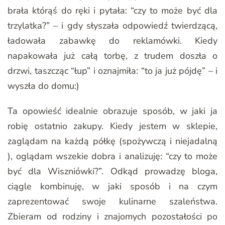
brała którąś do ręki i pytała: “czy to może być dla
trzylatka?” – i gdy słyszała odpowiedź twierdzącą,
ładowała zabawkę do reklamówki. Kiedy
napakowała już całą torbę, z trudem doszła o
drzwi, taszcząc “łup” i oznajmiła: “to ja już pójdę” – i
wyszła do domu:)
Ta opowieść idealnie obrazuje sposób, w jaki ja
robię ostatnio zakupy. Kiedy jestem w sklepie,
zaglądam na każdą półkę (spożywczą i niejadalną
), oglądam wszekie dobra i analizuję: “czy to może
być dla Wiszniówki?”. Odkąd prowadzę bloga,
ciągle kombinuję, w jaki sposób i na czym
zaprezentować swoje kulinarne szaleństwa.
Zbieram od rodziny i znajomych pozostałości po