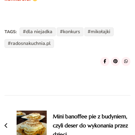
dla niejadka
konkurs
mikołajki
TAGS:
radosnakuchnia.pl
Post
Navigation
Mini banoffee pie z budyniem,
czyli deser do wykonania przez
dzieci