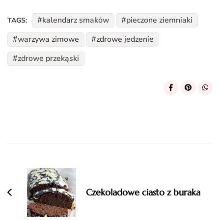
kalendarz smaków
pieczone ziemniaki
TAGS:
warzywa zimowe
zdrowe jedzenie
zdrowe przekąski
Post
Navigation
Czekoladowe ciasto z buraka