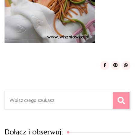
Search
for:
Dołącz i obserwuj: