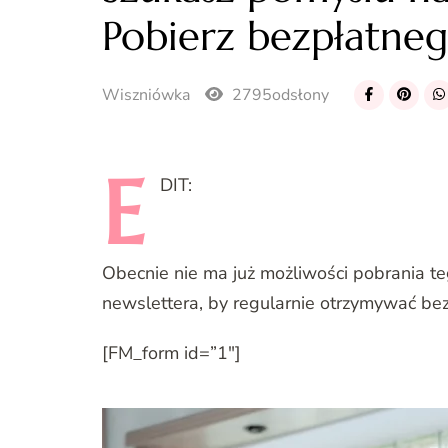
Pobierz bezpłatne
Wiszniówka
2795odsłony
E
DIT:
Obecnie nie ma już możliwości pobrania t
newslettera, by regularnie otrzymywać bez
[FM_form id=”1″]