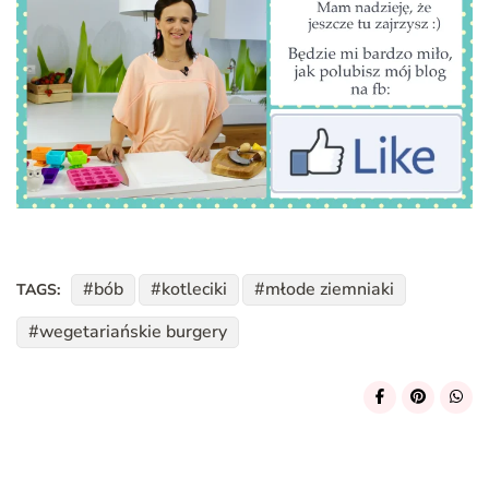
bób
kotleciki
młode ziemniaki
TAGS:
wegetariańskie burgery
Post