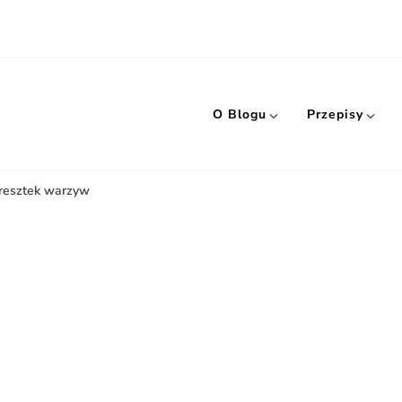
O Blogu
Przepisy
 resztek warzyw