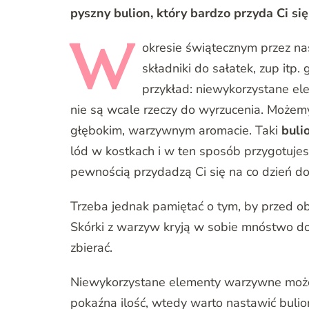
pyszny bulion, który bardzo przyda Ci się
W
okresie świątecznym przez nas
składniki do sałatek, zup it
przykład: niewykorzystane elem
nie są wcale rzeczy do wyrzucenia. Może
głębokim, warzywnym aromacie. Taki
buli
lód w kostkach i w ten sposób przygotujes
pewnością przydadzą Ci się na co dzień d
Trzeba jednak pamiętać o tym, by przed 
Skórki z warzyw kryją w sobie mnóstwo d
zbierać.
Niewykorzystane elementy warzywne możem
pokaźna ilość, wtedy warto nastawić buli