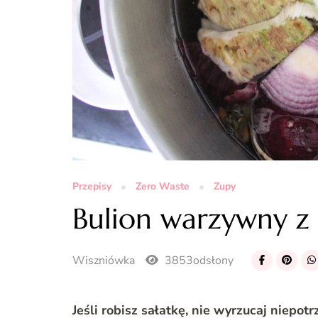
Przepisy
Zero Waste
Zupy
Bulion warzywny z
Wiszniówka
3853odsłony
Jeśli robisz sałatkę, nie wyrzucaj niep