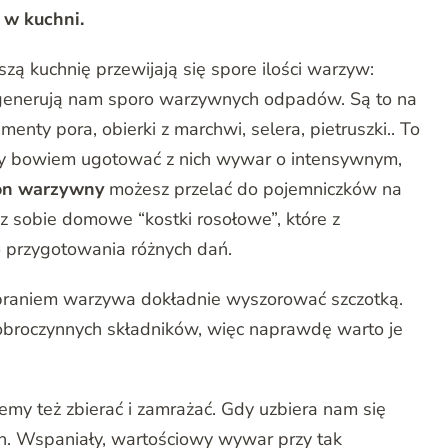
 w kuchni.
zą kuchnię przewijają się spore ilości warzyw:
p. generują nam sporo warzywnych odpadów. Są to na
enty pora, obierki z marchwi, selera, pietruszki.. To
my bowiem ugotować z nich wywar o intensywnym,
on warzywny
możesz przelać do pojemniczków na
z sobie domowe “kostki rosołowe”, które z
o przygotowania różnych dań.
obraniem warzywa dokładnie wyszorować szczotką.
obroczynnych składników, więc naprawdę warto je
y też zbierać i zamrażać. Gdy uzbiera nam się
on. Wspaniały, wartościowy wywar przy tak