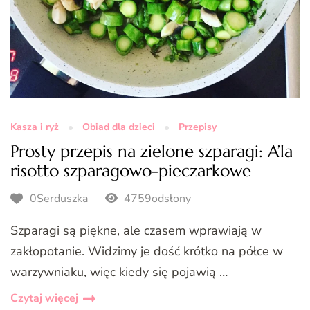
Kasza i ryż
Obiad dla dzieci
Przepisy
Prosty przepis na zielone szparagi: A’la
risotto szparagowo-pieczarkowe
0Serduszka
4759odsłony
Szparagi są piękne, ale czasem wprawiają w
zakłopotanie. Widzimy je dość krótko na półce w
warzywniaku, więc kiedy się pojawią …
Czytaj więcej