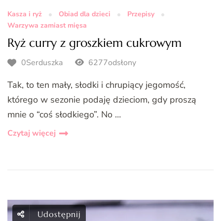
Kasza i ryż
Obiad dla dzieci
Przepisy
Warzywa zamiast mięsa
Ryż curry z groszkiem cukrowym
0Serduszka
6277odsłony
Tak, to ten mały, słodki i chrupiący jegomość,
którego w sezonie podaję dzieciom, gdy proszą
mnie o “coś słodkiego”. No …
Czytaj więcej
Udostępnij