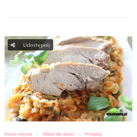
Udostępnij
Dania mięsne
Obiad dla dzieci
Przepisy