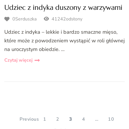
Udziec z indyka duszony z warzywami
0Serduszka
41242odsłony
Udziec z indyka – lekkie i bardzo smaczne mięso,
które może z powodzeniem wystąpić w roli głównej
na uroczystym obiedzie. …
Czytaj więcej
Stronicowanie
wpisów
PAGE
PAGE
PAGE
PAGE
PAGE
Previous
1
2
3
4
…
10