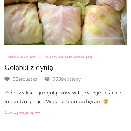
Obiad dla dzieci
Warzywa zamiast mięsa
Gołąbki z dynią
0Serduszka
5539odsłony
Próbowaliście już gołąbków w tej wersji? Jeśli nie,
to bardzo gorąco Was do tego zachęcam
Czytaj więcej