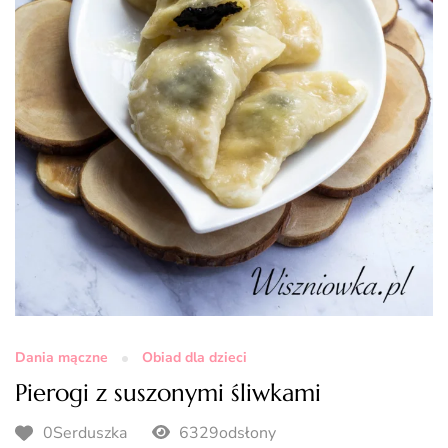
Dania mączne
Obiad dla dzieci
Pierogi z suszonymi śliwkami
0Serduszka
6329odsłony