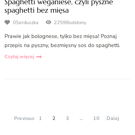
Spaghetti weganiese, czyli pyszne
spaghetti bez mięsa
0Serduszka
22598odsłony
Prawie jak bolognese, tylko bez mięsa! Poznaj
przepis na pyszny, bezmięsny sos do spaghetti.
Czytaj więcej
Stronicowanie
wpisów
PAGE
PAGE
PAGE
PAGE
Previous
1
2
3
…
10
Dalej