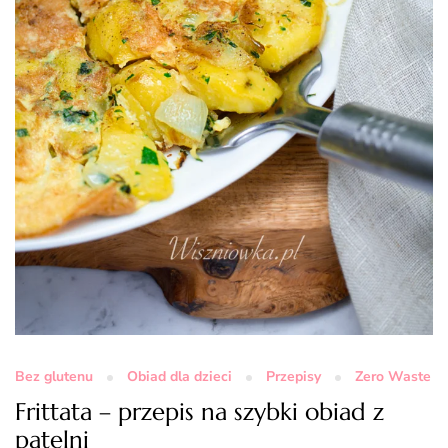
Bez glutenu
Obiad dla dzieci
Przepisy
Zero Waste
Frittata – przepis na szybki obiad z
patelni