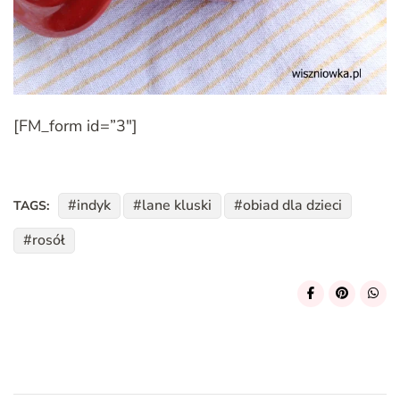
[FM_form id=”3″]
indyk
lane kluski
obiad dla dzieci
TAGS:
rosół
Post
Navigation