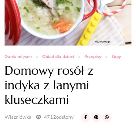
Dania mięsne
Obiad dla dzieci
Przepisy
Zupy
Domowy rosół z
indyka z lanymi
kluseczkami
Wiszniówka
4712odsłony