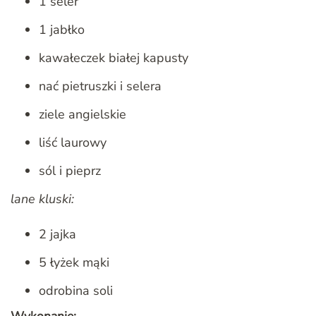
1 seler
1 jabłko
kawałeczek białej kapusty
nać pietruszki i selera
ziele angielskie
liść laurowy
sól i pieprz
lane kluski:
2 jajka
5 łyżek mąki
odrobina soli