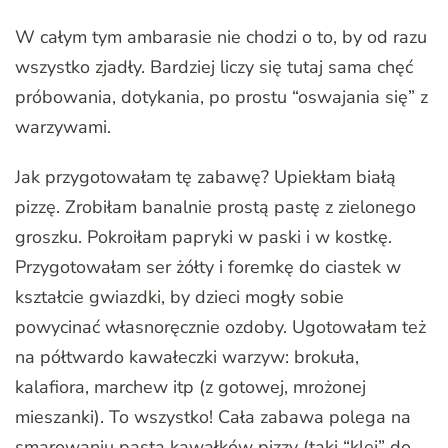
W całym tym ambarasie nie chodzi o to, by od razu
wszystko zjadły. Bardziej liczy się tutaj sama chęć
próbowania, dotykania, po prostu “oswajania się” z
warzywami.
Jak przygotowałam tę zabawę? Upiekłam białą
pizzę. Zrobiłam banalnie prostą pastę z zielonego
groszku. Pokroiłam papryki w paski i w kostkę.
Przygotowałam ser żółty i foremkę do ciastek w
kształcie gwiazdki, by dzieci mogły sobie
powycinać własnoręcznie ozdoby. Ugotowałam też
na półtwardo kawałeczki warzyw: brokuła,
kalafiora, marchew itp (z gotowej, mrożonej
mieszanki). To wszystko! Cała zabawa polega na
smarowaniu pastą kawałków pizzy (taki “klej” do