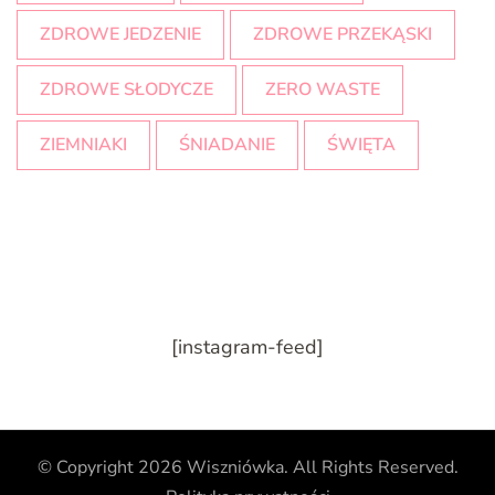
ZDROWE JEDZENIE
ZDROWE PRZEKĄSKI
ZDROWE SŁODYCZE
ZERO WASTE
ZIEMNIAKI
ŚNIADANIE
ŚWIĘTA
[instagram-feed]
© Copyright 2026
Wiszniówka
. All Rights Reserved.