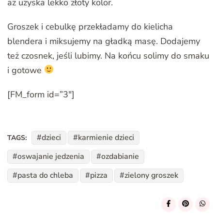
aż uzyska lekko złoty kolor.
Groszek i cebulkę przekładamy do kielicha
blendera i miksujemy na gładką masę. Dodajemy
też czosnek, jeśli lubimy. Na końcu solimy do smaku
i gotowe
[FM_form id=”3″]
dzieci
karmienie dzieci
TAGS:
oswajanie jedzenia
ozdabianie
pasta do chleba
pizza
zielony groszek