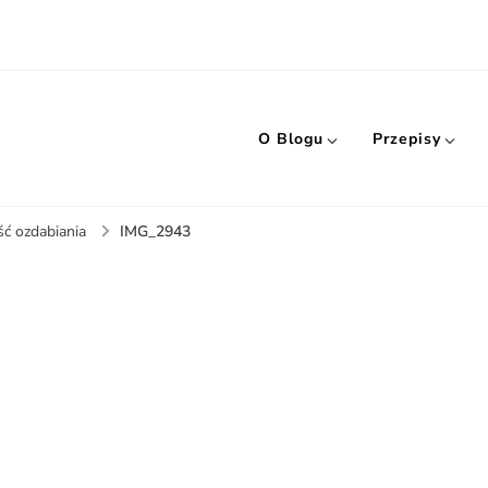
O Blogu
Przepisy
IMG_2943
ść ozdabiania