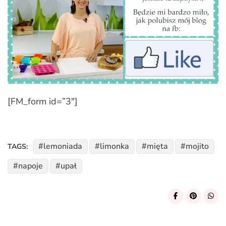
[FM_form id=”3″]
lemoniada
limonka
mięta
mojito
TAGS:
napoje
upał