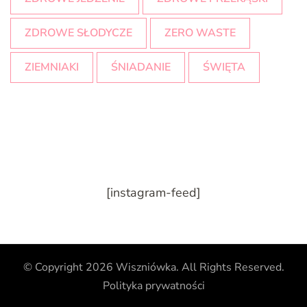
ZDROWE SŁODYCZE
ZERO WASTE
ZIEMNIAKI
ŚNIADANIE
ŚWIĘTA
[instagram-feed]
© Copyright 2026
Wiszniówka
. All Rights Reserved.
Polityka prywatności