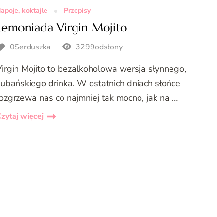
apoje, koktajle
Przepisy
Lemoniada Virgin Mojito
0Serduszka
3299odsłony
Virgin Mojito to bezalkoholowa wersja słynnego,
kubańskiego drinka. W ostatnich dniach słońce
rozgrzewa nas co najmniej tak mocno, jak na …
zytaj więcej