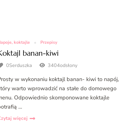
apoje, koktajle
Przepisy
Koktajl banan-kiwi
0Serduszka
3404odsłony
Prosty w wykonaniu koktajl banan- kiwi to napój,
który warto wprowadzić na stałe do domowego
menu. Odpowiednio skomponowane koktajle
otrafią …
zytaj więcej