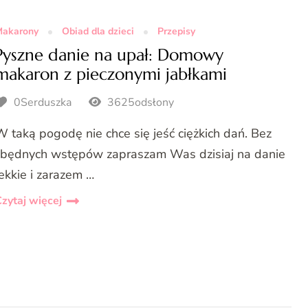
akarony
Obiad dla dzieci
Przepisy
Pyszne danie na upał: Domowy
makaron z pieczonymi jabłkami
0Serduszka
3625odsłony
W taką pogodę nie chce się jeść ciężkich dań. Bez
zbędnych wstępów zapraszam Was dzisiaj na danie
lekkie i zarazem …
zytaj więcej