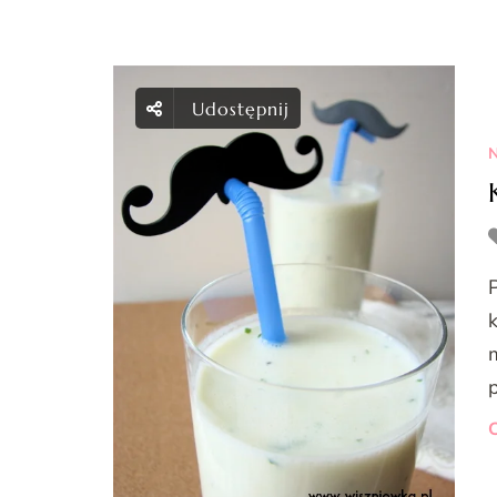
Udostępnij
N
p
C