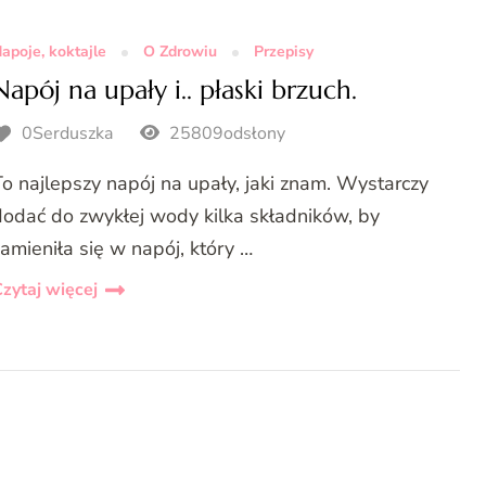
apoje, koktajle
O Zdrowiu
Przepisy
Napój na upały i.. płaski brzuch.
0Serduszka
25809odsłony
To najlepszy napój na upały, jaki znam. Wystarczy
dodać do zwykłej wody kilka składników, by
zamieniła się w napój, który …
zytaj więcej