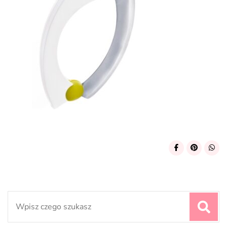
Search
for: