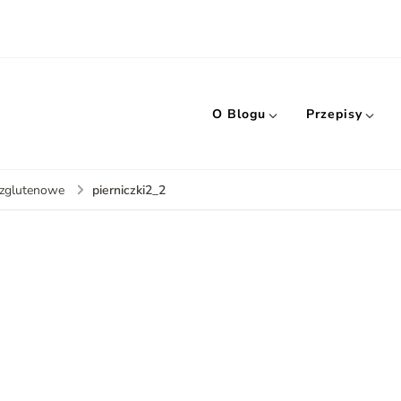
O Blogu
Przepisy
pierniczki2_2
bezglutenowe