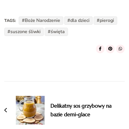
Boże Narodzenie
dla dzieci
pierogi
TAGS:
suszone śliwki
święta
Post
Navigation
Delikatny sos grzybowy na
bazie demi-glace