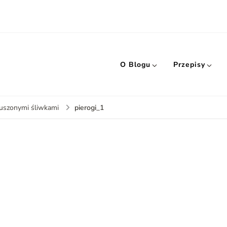
O Blogu
Przepisy
pierogi_1
suszonymi śliwkami