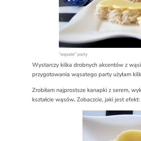
“wąsate” party
Wystarczy kilka drobnych akcentów z wąsik
przygotowania wąsatego party użyłam kil
Zrobiłam najprostsze kanapki z serem, w
kształcie wąsów
.
Zobaczcie, jaki jest efekt: