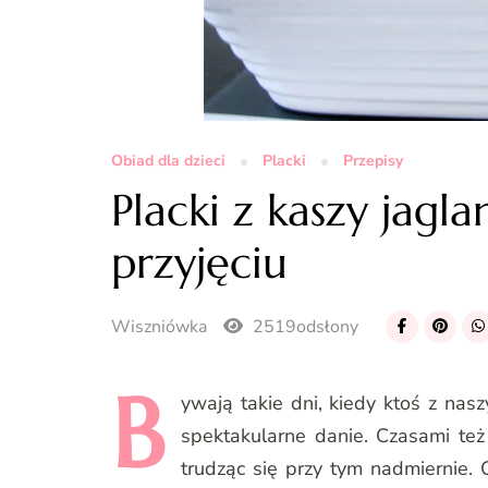
Obiad dla dzieci
Placki
Przepisy
Placki z kaszy jagl
przyjęciu
Wiszniówka
2519odsłony
B
ywają
takie dni, kiedy ktoś z nas
spektakularne danie. Czasami te
trudząc się przy tym nadmiernie.