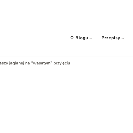
O Blogu
Przepisy
kaszy jaglanej na “wąsatym” przyjęciu