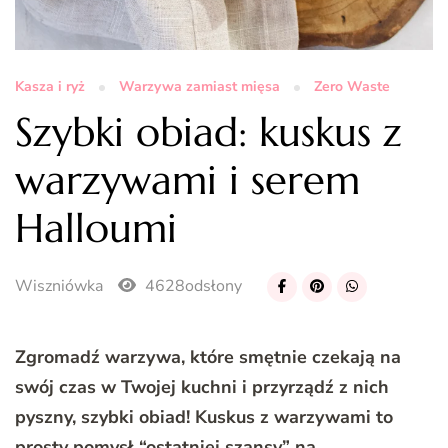
Kasza i ryż
Warzywa zamiast mięsa
Zero Waste
Szybki obiad: kuskus z
warzywami i serem
Halloumi
Wiszniówka
4628odsłony
Zgromadź warzywa, które smętnie czekają na
swój czas w Twojej kuchni i przyrządź z nich
pyszny, szybki obiad! Kuskus z warzywami to
prosty pomysł “ostatniej szansy” na