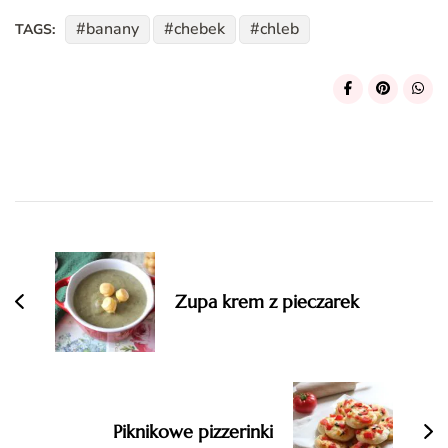
banany
chebek
chleb
TAGS:
Post
Navigation
Zupa krem z pieczarek
Piknikowe pizzerinki