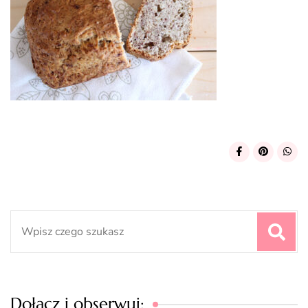
Search
for:
Dołącz i obserwuj: