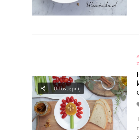
A
Z
Udostępnij