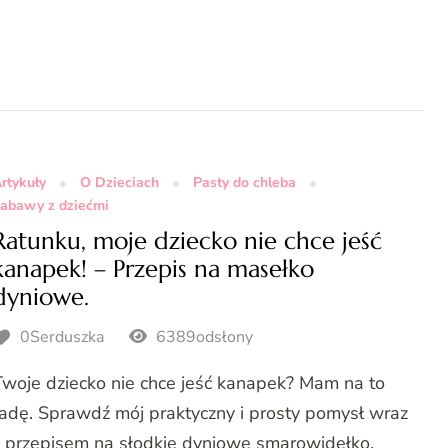
rtykuły
O Dzieciach
Pasty do chleba
abawy z dziećmi
Ratunku, moje dziecko nie chce jeść
kanapek! – Przepis na masełko
dyniowe.
0Serduszka
6389odsłony
Twoje dziecko nie chce jeść kanapek? Mam na to
radę. Sprawdź mój praktyczny i prosty pomysł wraz
z przepisem na słodkie dyniowe smarowidełko.