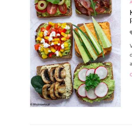
A
d
C