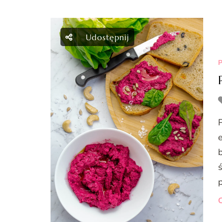
Udostępnij
P
p
C