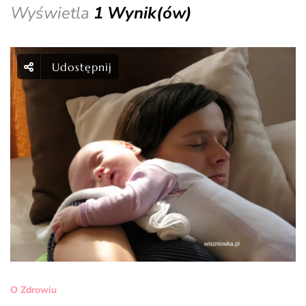
Wyświetla
1 Wynik(ów)
Udostępnij
O Zdrowiu