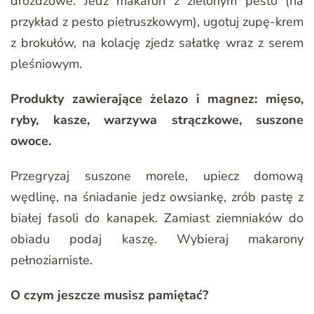
drożdżowe. Jedz makaron z zielonym pesto (na
przykład z pesto pietruszkowym), ugotuj zupę-krem
z brokułów, na kolację zjedz sałatkę wraz z serem
pleśniowym.
Produkty zawierające żelazo i magnez: mięso,
ryby, kasze, warzywa strączkowe, suszone
owoce.
Przegryzaj suszone morele, upiecz domową
wędlinę, na śniadanie jedz owsiankę, zrób pastę z
białej fasoli do kanapek. Zamiast ziemniaków do
obiadu podaj kaszę. Wybieraj makarony
pełnoziarniste.
O czym jeszcze musisz pamiętać?