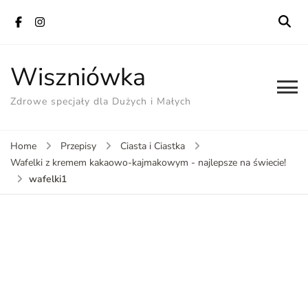
Wiszniówka
Zdrowe specjały dla Dużych i Małych
Home
Przepisy
Ciasta i Ciastka
Wafelki z kremem kakaowo-kajmakowym - najlepsze na świecie!
wafelki1