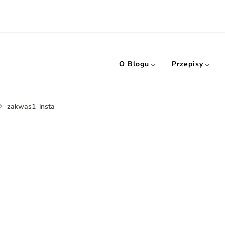
O Blogu
Przepisy
zakwas1_insta