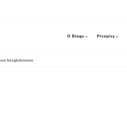
O Blogu
Przepisy
owa bezglutenowa