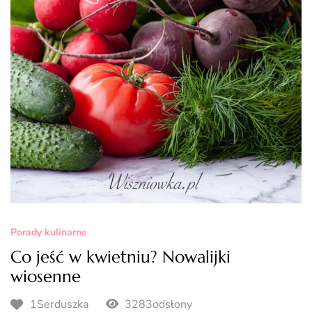
Porady kulinarne
Co jeść w kwietniu? Nowalijki
wiosenne
1Serduszka
3283odsłony