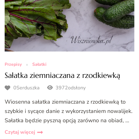
Przepisy
Sałatki
Sałatka ziemniaczana z rzodkiewką
0Serduszka
3972odsłony
Wiosenna sałatka ziemniaczana z rzodkiewką to
szybkie i sycące danie z wykorzystaniem nowalijek.
Sałatka będzie pyszną opcją zarówno na obiad, …
Czytaj więcej