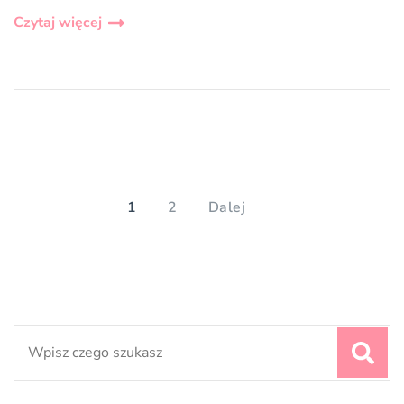
Czytaj więcej
Stronicowanie
wpisów
PAGE
PAGE
1
2
Dalej
Search
for: