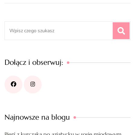
Search
for:
Dołącz i obserwuj:
Najnowsze na blogu
Pierś z kurczaka po azjatycku w sosie miodowym