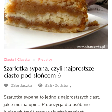
Ciasta i Ciastka
Przepisy
Szarlotka sypana, czyli najprostsze
ciasto pod słońcem :)
0Serduszka
32670odsłony
Szarlotka sypana to jedno z najprostszych ciast,
jakie można upiec. Propozycja dla osób nie
lubiących tracić czasu w kuchni: zamiast …