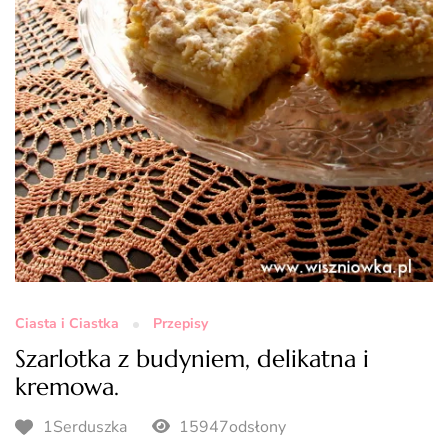
Ciasta i Ciastka
Przepisy
Szarlotka z budyniem, delikatna i
kremowa.
1Serduszka
15947odsłony