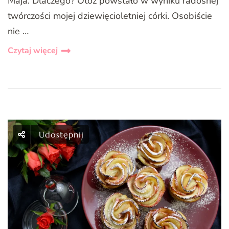
Maja. Dlaczego? Otóż powstało w wyniku radosnej
twórczości mojej dziewięcioletniej córki. Osobiście
nie …
Czytaj więcej
Udostępnij