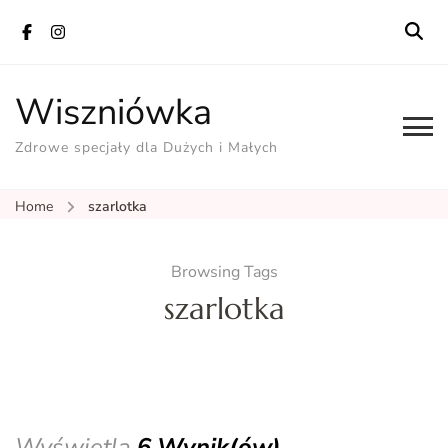
Wiszniówka
Zdrowe specjały dla Dużych i Małych
Home
szarlotka
Browsing Tags
szarlotka
Wyświetla
6 Wynik(ów)