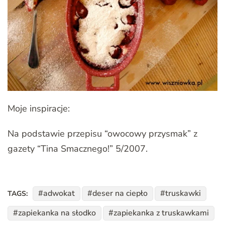
Moje inspiracje:
Na podstawie przepisu “owocowy przysmak” z
gazety “Tina Smacznego!” 5/2007.
adwokat
deser na ciepło
truskawki
TAGS:
zapiekanka na słodko
zapiekanka z truskawkami