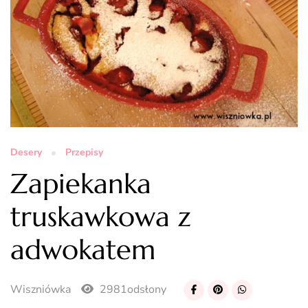
Desery
Przepisy
Zapiekanka
truskawkowa z
adwokatem
Wiszniówka
2981odsłony