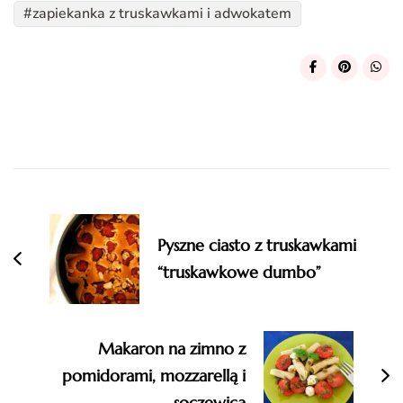
zapiekanka z truskawkami i adwokatem
Post
Navigation
Pyszne ciasto z truskawkami
“truskawkowe dumbo”
Makaron na zimno z
pomidorami, mozzarellą i
soczewicą