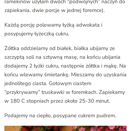
ramekinów użyłam dwóch “podwójnych” naczyń do
zapiekania, dwie porcje w jednej foremce).
Każdą porcję polewamy łyżką adwokata i
posypujemy łyżeczką cukru.
Żółtka oddzielamy od białek, białka ubijamy ze
szczyptą soli na sztywną masę, na końcu ubijania
dodajemy 2 łyżki cukru, następnie żółtka i mąkę. Na
końcu wlewamy śmietankę. Mieszamy do uzyskania
jednolitego ciasta. Gotowym ciastem
“przykrywamy” truskawki w foremkach. Zapiekamy
w 180 C stopniach przez około 25-30 minut.
Podajemy na ciepło, posypane cukrem pudrem.