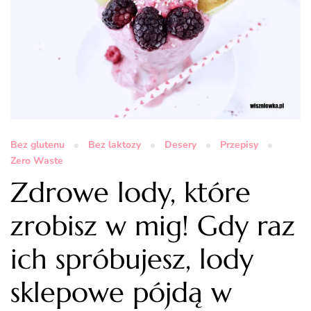
Bez glutenu
Bez laktozy
Desery
Przepisy
Zero Waste
Zdrowe lody, które
zrobisz w mig! Gdy raz
ich spróbujesz, lody
sklepowe pójdą w