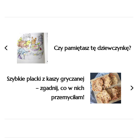
Post
Navigation
Czy pamiętasz tę dziewczynkę?
Szybkie placki z kaszy gryczanej
– zgadnij, co w nich
przemyciłam!