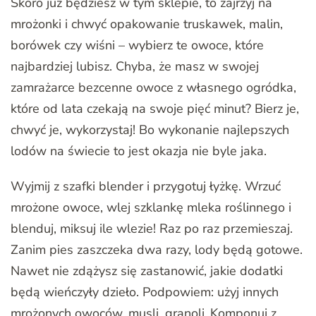
Skoro już będziesz w tym sklepie, to zajrzyj na
mrożonki i chwyć opakowanie truskawek, malin,
borówek czy wiśni – wybierz te owoce, które
najbardziej lubisz. Chyba, że masz w swojej
zamrażarce bezcenne owoce z własnego ogródka,
które od lata czekają na swoje pięć minut? Bierz je,
chwyć je, wykorzystaj! Bo wykonanie najlepszych
lodów na świecie to jest okazja nie byle jaka.
Wyjmij z szafki blender i przygotuj łyżkę. Wrzuć
mrożone owoce, wlej szklankę mleka roślinnego i
blenduj, miksuj ile wlezie! Raz po raz przemieszaj.
Zanim pies zaszczeka dwa razy, lody będą gotowe.
Nawet nie zdążysz się zastanowić, jakie dodatki
będą wieńczyły dzieło. Podpowiem: użyj innych
mrożonych owoców, musli, granoli..Komponuj z