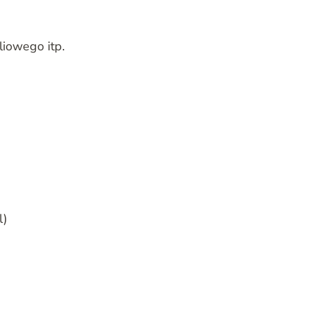
liowego itp.
l)