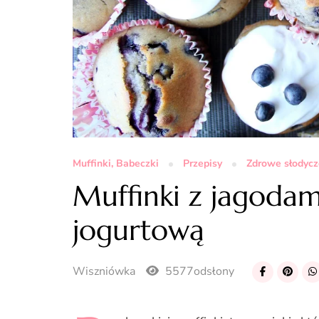
Muffinki, Babeczki
Przepisy
Zdrowe słodycz
Muffinki z jagoda
jogurtową
Wiszniówka
5577odsłony