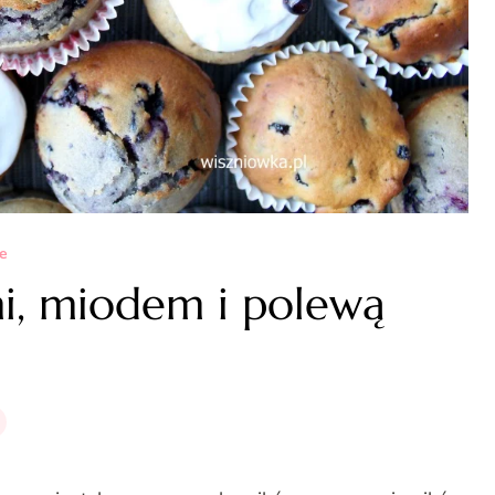
e
mi, miodem i polewą