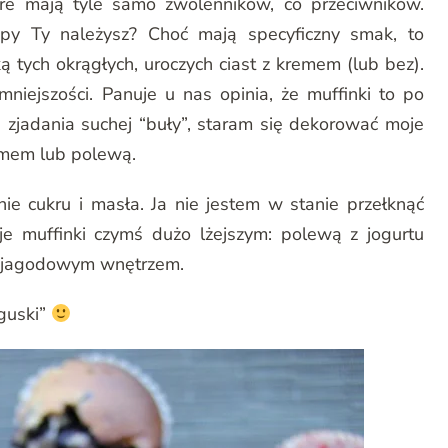
óre mają tyle samo zwolenników, co przeciwników.
upy Ty należysz? Choć mają specyficzny smak, to
ą tych okrągłych, uroczych ciast z kremem (lub bez).
iejszości. Panuje u nas opinia, że muffinki to po
u zjadania suchej “buły”, staram się dekorować moje
emem lub polewą.
ie cukru i masła. Ja nie jestem w stanie przełknąć
e muffinki czymś dużo lżejszym: polewą z jogurtu
z jagodowym wnętrzem.
guski”