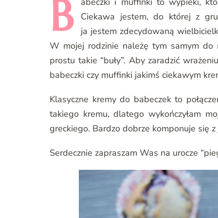
B
abeczki
i muffinki to wypieki, kt
Ciekawa jestem, do której z gr
ja jestem zdecydowaną wielbicielk
W mojej rodzinie należę tym samym do mn
prostu takie “buły”. Aby zaradzić wrażeni
babeczki czy muffinki jakimś ciekawym kr
Klasyczne kremy do babeczek to połączen
takiego kremu, dlatego wykończyłam moj
greckiego. Bardzo dobrze komponuje się 
Serdecznie zapraszam Was na urocze “pie